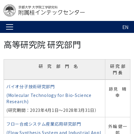
EN
高等研究院 研究部門
研 究 部 門 名
研 究 部
門 長
バイオ分子技術研究部門
跡見 晴
(Molecular Technology for Bio-Science
幸
Research)
(研究期間：2023年4月1日～2028年3月31日）
フロー合成システム産業応用研究部門
外輪 健一
(Flow Synthesis System and lndustrial Appl
郎