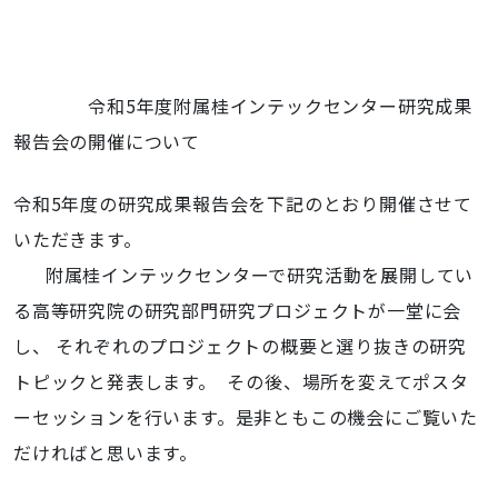
会
の
開
催
令和5年度附属桂インテックセンター研究成果
に
報告会の開催について
つ
い
令和5年度の研究成果報告会を下記のとおり開催させて
て
（終
いただきます。
了
附属桂インテックセンターで研究活動を展開してい
し
る高等研究院の研究部門研究プロジェクトが一堂に会
ま
し
し、 それぞれのプロジェクトの概要と選り抜きの研究
た。）
トピックと発表します。 その後、場所を変えてポスタ
2023-
ーセッションを行います。是非ともこの機会にご覧いた
12-
だければと思います。
22T12:30:00+09:00