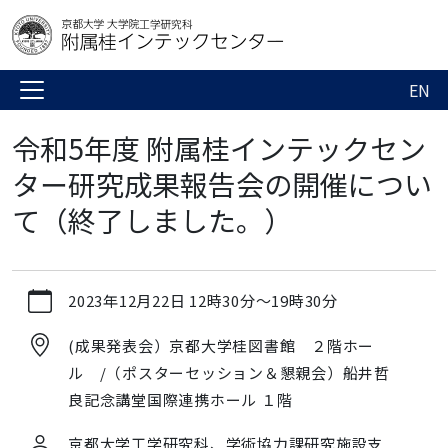
EN
令和5年度 附属桂インテックセン
ター研究成果報告会の開催につい
て（終了しました。）
https://www.kic.t.kyoto-
2023年12月22日
12時30分
～
19時30分
u.ac.jp/ja/news-
events/events/copy_of_ev8zal
(成果発表会）京都大学桂図書館 ２階ホー
令
ル /（ポスターセッション＆懇親会）船井哲
和
良記念講堂国際連携ホール １階
5
年
京都大学工学研究科、学術協力課研究施設支