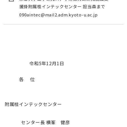
度
援掛附属桂インテックセンター 担当森まで
附
090aintec@mail2.adm.kyoto-u.ac.jp
属
桂
イ
ン
テ
ッ
ク
令和5年12月1日
セ
ン
タ
各 位
ー
研
究
附属桂インテックセンター
成
果
報
センター長 横峯 健彦
告